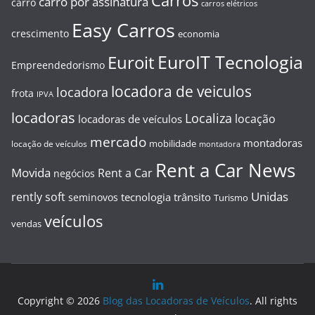
Carros
carro por assinatura
carro
carros elétricos
Easy Carros
crescimento
economia
EuroIT Tecnologia
Euroit
Empreendedorismo
locadora de veiculos
locadora
frota
IPVA
locadoras
Localiza
locação
locadoras de veículos
mercado
montadoras
mobilidade
locação de veículos
montadora
Rent a Car News
Movida
Rent a Car
negócios
Unidas
rently soft
tecnologia
trânsito
seminovos
Turismo
veículos
vendas
Copyright © 2026
Blog das Locadoras de Veículos
. All rights