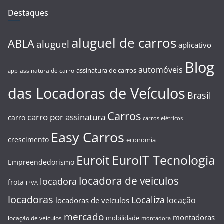
Destaques
aluguel de carros
ABLA
aluguel
aplicativo
Blog
automóveis
assinatura de carros
assinatura de carro
app
das Locadoras de Veículos
Brasil
Carros
carro por assinatura
carro
carros elétricos
Easy Carros
crescimento
economia
EuroIT Tecnologia
Euroit
Empreendedorismo
locadora de veiculos
locadora
frota
IPVA
locadoras
Localiza
locação
locadoras de veículos
mercado
montadoras
mobilidade
locação de veículos
montadora