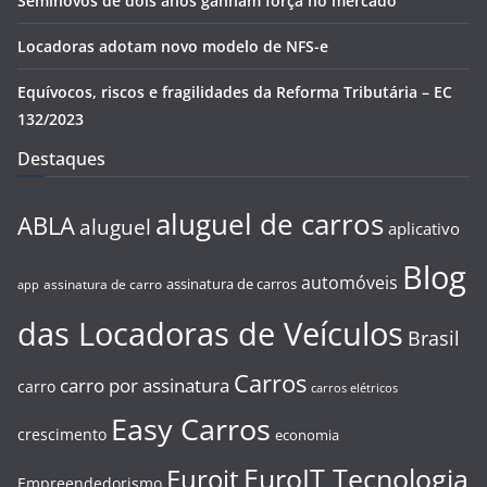
Seminovos de dois anos ganham força no mercado
Locadoras adotam novo modelo de NFS-e
Equívocos, riscos e fragilidades da Reforma Tributária – EC
132/2023
Destaques
aluguel de carros
ABLA
aluguel
aplicativo
Blog
automóveis
assinatura de carros
assinatura de carro
app
das Locadoras de Veículos
Brasil
Carros
carro por assinatura
carro
carros elétricos
Easy Carros
crescimento
economia
EuroIT Tecnologia
Euroit
Empreendedorismo