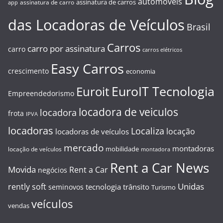
automóveis
assinatura de carros
assinatura de carro
app
das Locadoras de Veículos
Brasil
Carros
carro por assinatura
carro
carros elétricos
Easy Carros
crescimento
economia
EuroIT Tecnologia
Euroit
Empreendedorismo
locadora de veiculos
locadora
frota
IPVA
locadoras
Localiza
locação
locadoras de veículos
mercado
montadoras
mobilidade
locação de veículos
montadora
Rent a Car News
Movida
Rent a Car
negócios
Unidas
rently soft
tecnologia
trânsito
seminovos
Turismo
veículos
vendas