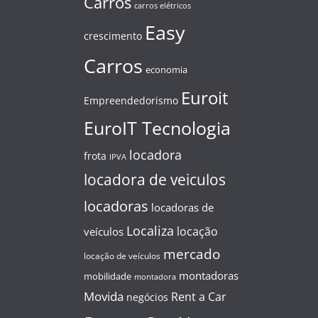
Carros
carros elétricos
Easy
crescimento
Carros
economia
Euroit
Empreendedorismo
EuroIT Tecnologia
locadora
frota
IPVA
locadora de veiculos
locadoras
locadoras de
Localiza
locação
veículos
mercado
locação de veículos
montadoras
mobilidade
montadora
Movida
Rent a Car
negócios