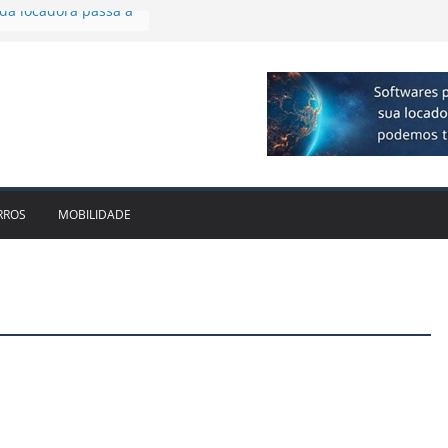
 R$ 1bi no 2T26 e
imento
irmam parceria para
o de veículos
executiva para o RJ e
ido leva Localiza
inhões ao Sul
da locadora passa a
RROS
MOBILIDADE