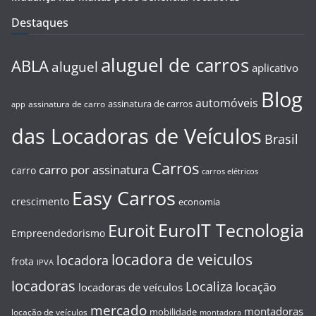
Destaques
aluguel de carros
ABLA
aluguel
aplicativo
Blog
automóveis
assinatura de carros
assinatura de carro
app
das Locadoras de Veículos
Brasil
Carros
carro por assinatura
carro
carros elétricos
Easy Carros
crescimento
economia
EuroIT Tecnologia
Euroit
Empreendedorismo
locadora de veiculos
locadora
frota
IPVA
locadoras
Localiza
locação
locadoras de veículos
mercado
montadoras
mobilidade
locação de veículos
montadora