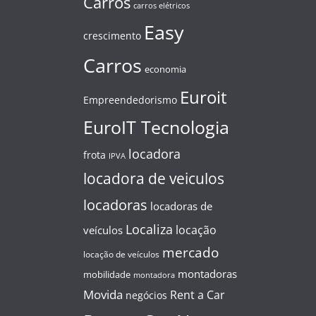
Carros
carros elétricos
Easy
crescimento
Carros
economia
Euroit
Empreendedorismo
EuroIT Tecnologia
locadora
frota
IPVA
locadora de veiculos
locadoras
locadoras de
Localiza
locação
veículos
mercado
locação de veículos
montadoras
mobilidade
montadora
Movida
Rent a Car
negócios