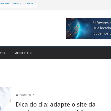
 R$ 1bi no 2T26 e
imento
irmam parceria para
o de veículos
executiva para o RJ e
ido leva Localiza
inhões ao Sul
da locadora passa a
RROS
MOBILIDADE
29/06/2015
Dica do dia: adapte o site da