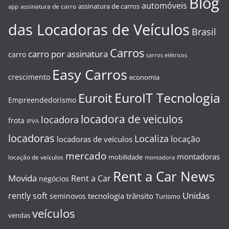
Blog
automóveis
assinatura de carros
assinatura de carro
app
das Locadoras de Veículos
Brasil
Carros
carro por assinatura
carro
carros elétricos
Easy Carros
crescimento
economia
EuroIT Tecnologia
Euroit
Empreendedorismo
locadora de veiculos
locadora
frota
IPVA
locadoras
Localiza
locação
locadoras de veículos
mercado
montadoras
mobilidade
locação de veículos
montadora
Rent a Car News
Movida
Rent a Car
negócios
Unidas
rently soft
tecnologia
trânsito
seminovos
Turismo
veículos
vendas