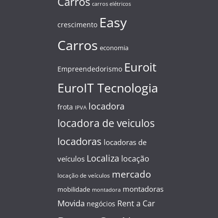
Carros
carros elétricos
Easy
crescimento
Carros
economia
Euroit
Empreendedorismo
EuroIT Tecnologia
locadora
frota
IPVA
locadora de veiculos
locadoras
locadoras de
Localiza
locação
veículos
mercado
locação de veículos
montadoras
mobilidade
montadora
Movida
Rent a Car
negócios