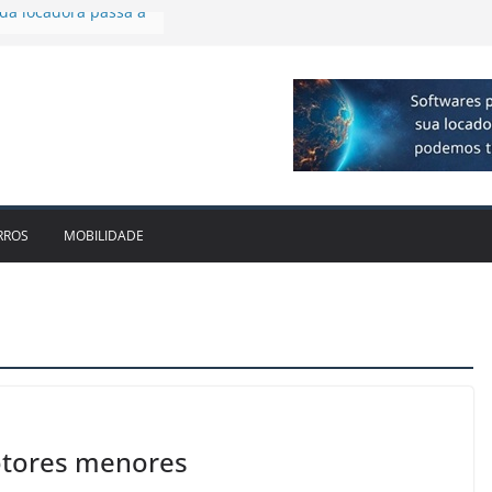
 R$ 1bi no 2T26 e
imento
irmam parceria para
o de veículos
executiva para o RJ e
ido leva Localiza
inhões ao Sul
da locadora passa a
RROS
MOBILIDADE
otores menores