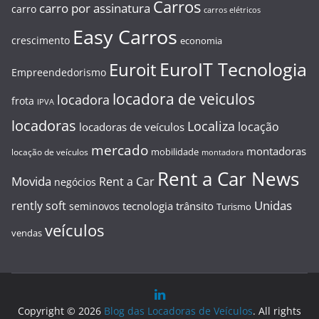
Carros
carro por assinatura
carro
carros elétricos
Easy Carros
crescimento
economia
EuroIT Tecnologia
Euroit
Empreendedorismo
locadora de veiculos
locadora
frota
IPVA
locadoras
Localiza
locação
locadoras de veículos
mercado
montadoras
mobilidade
locação de veículos
montadora
Rent a Car News
Movida
Rent a Car
negócios
Unidas
rently soft
tecnologia
trânsito
seminovos
Turismo
veículos
vendas
Copyright © 2026
Blog das Locadoras de Veículos
. All rights