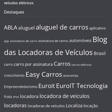
veículos elétricos
Destaques
aluguel de carros
ABLA
aluguel
aplicativo
Blog
automóveis
assinatura de carros
assinatura de carro
app
das Locadoras de Veículos
Brasil
Carros
carro por assinatura
carro
carros elétricos
Easy Carros
crescimento
economia
EuroIT Tecnologia
Euroit
Empreendedorismo
locadora de veiculos
locadora
frota
IPVA
locadoras
Localiza
locação
locadoras de veículos