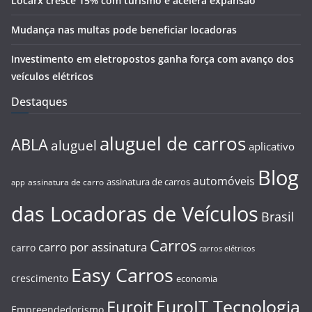
Locarx cresce 15% com turismo e acelera expansão
Mudança nas multas pode beneficiar locadoras
Investimento em eletropostos ganha força com avanço dos
veículos elétricos
Destaques
aluguel de carros
ABLA
aluguel
aplicativo
Blog
automóveis
assinatura de carros
assinatura de carro
app
das Locadoras de Veículos
Brasil
Carros
carro por assinatura
carro
carros elétricos
Easy Carros
crescimento
economia
EuroIT Tecnologia
Euroit
Empreendedorismo