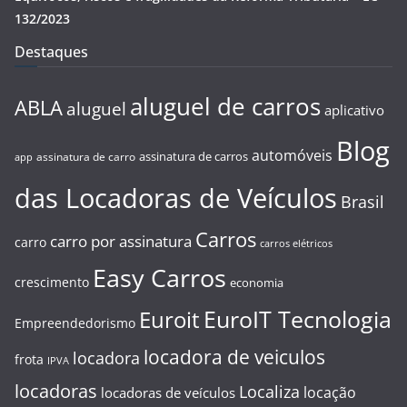
132/2023
Destaques
aluguel de carros
ABLA
aluguel
aplicativo
Blog
automóveis
assinatura de carros
assinatura de carro
app
das Locadoras de Veículos
Brasil
Carros
carro por assinatura
carro
carros elétricos
Easy Carros
crescimento
economia
EuroIT Tecnologia
Euroit
Empreendedorismo
locadora de veiculos
locadora
frota
IPVA
locadoras
Localiza
locação
locadoras de veículos