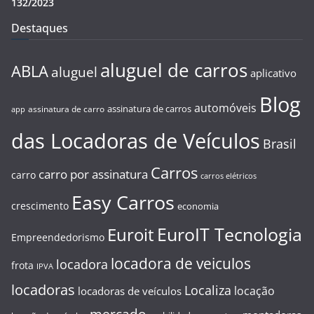
132/2023
Destaques
aluguel de carros
ABLA
aluguel
aplicativo
Blog
automóveis
assinatura de carros
assinatura de carro
app
das Locadoras de Veículos
Brasil
Carros
carro por assinatura
carro
carros elétricos
Easy Carros
crescimento
economia
EuroIT Tecnologia
Euroit
Empreendedorismo
locadora de veiculos
locadora
frota
IPVA
locadoras
Localiza
locação
locadoras de veículos
mercado