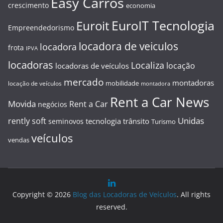
Easy Carros
crescimento
economia
EuroIT Tecnologia
Euroit
Empreendedorismo
locadora de veiculos
locadora
frota
IPVA
locadoras
Localiza
locação
locadoras de veículos
mercado
montadoras
mobilidade
locação de veículos
montadora
Rent a Car News
Movida
Rent a Car
negócios
Unidas
rently soft
tecnologia
trânsito
seminovos
Turismo
veículos
vendas
Copyright © 2026
Blog das Locadoras de Veículos
. All rights
reserved.