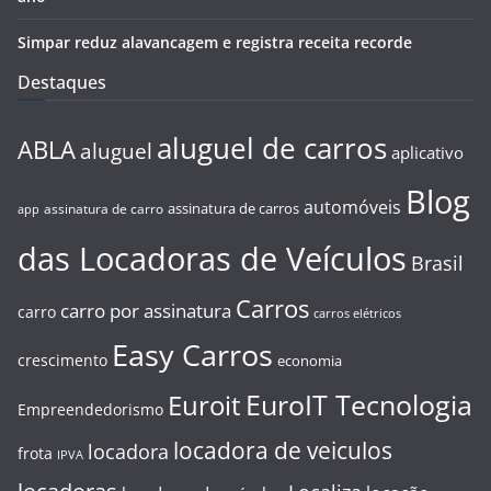
Simpar reduz alavancagem e registra receita recorde
Destaques
aluguel de carros
ABLA
aluguel
aplicativo
Blog
automóveis
assinatura de carros
assinatura de carro
app
das Locadoras de Veículos
Brasil
Carros
carro por assinatura
carro
carros elétricos
Easy Carros
crescimento
economia
EuroIT Tecnologia
Euroit
Empreendedorismo
locadora de veiculos
locadora
frota
IPVA
locadoras