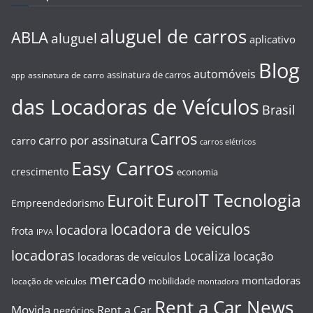
aluguel de carros
ABLA
aluguel
aplicativo
Blog
automóveis
assinatura de carros
assinatura de carro
app
das Locadoras de Veículos
Brasil
Carros
carro por assinatura
carro
carros elétricos
Easy Carros
crescimento
economia
EuroIT Tecnologia
Euroit
Empreendedorismo
locadora de veiculos
locadora
frota
IPVA
locadoras
Localiza
locação
locadoras de veículos
mercado
montadoras
mobilidade
locação de veículos
montadora
Rent a Car News
Movida
Rent a Car
negócios