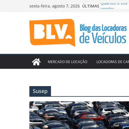
Pular
ÚLTIMAS
Mercado Livre
sexta-feira, agosto 7, 2026
para
Festival de Int
Mercado autom
o
em julho
conteúdo
Localiza lucra
acelera cresc
99 e Movida f
ampliar locaçã
Quando o site 
vender
MERCADO DE LOCAÇÃO
LOCADORAS DE CA
Susep