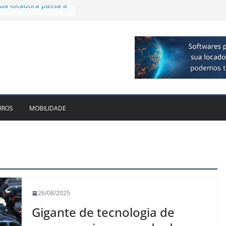
 amplia presença no
erlagos
otivo bate recorde
 R$ 1bi no 2T26 e
imento
irmam parceria para
o de veículos
da locadora passa a
RROS
MOBILIDADE
26/08/2025
Gigante de tecnologia de