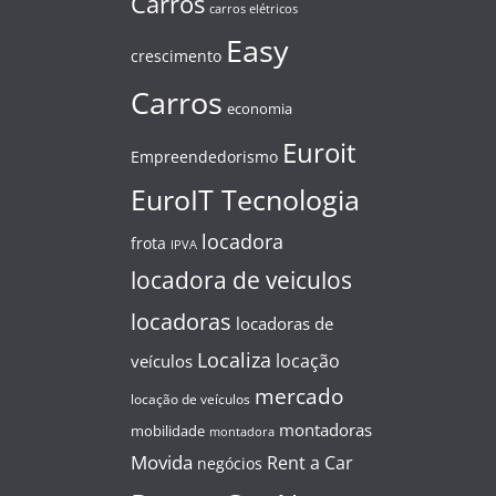
Carros
carros elétricos
Easy
crescimento
Carros
economia
Euroit
Empreendedorismo
EuroIT Tecnologia
locadora
frota
IPVA
locadora de veiculos
locadoras
locadoras de
Localiza
locação
veículos
mercado
locação de veículos
montadoras
mobilidade
montadora
Movida
Rent a Car
negócios