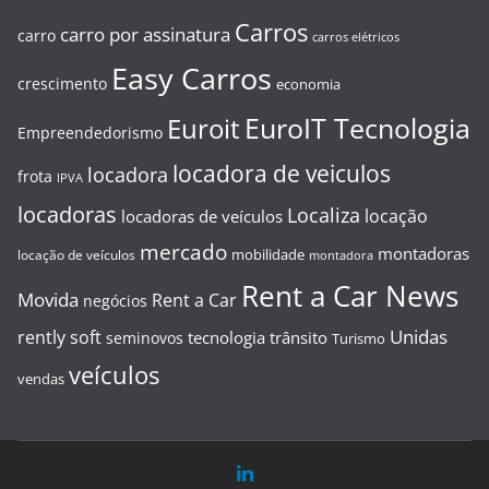
Carros
carro por assinatura
carro
carros elétricos
Easy Carros
crescimento
economia
EuroIT Tecnologia
Euroit
Empreendedorismo
locadora de veiculos
locadora
frota
IPVA
locadoras
Localiza
locação
locadoras de veículos
mercado
montadoras
mobilidade
locação de veículos
montadora
Rent a Car News
Movida
Rent a Car
negócios
Unidas
rently soft
tecnologia
trânsito
seminovos
Turismo
veículos
vendas