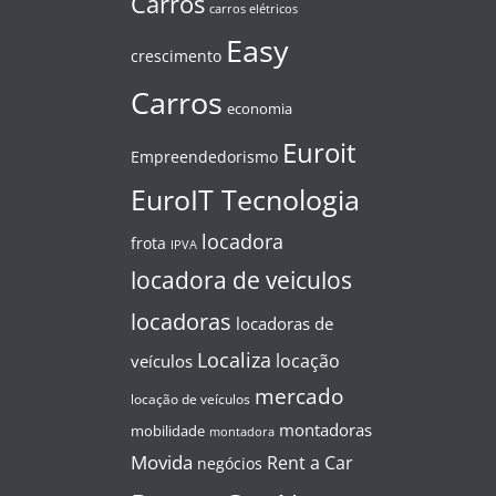
Carros
carros elétricos
Easy
crescimento
Carros
economia
Euroit
Empreendedorismo
EuroIT Tecnologia
locadora
frota
IPVA
locadora de veiculos
locadoras
locadoras de
Localiza
locação
veículos
mercado
locação de veículos
montadoras
mobilidade
montadora
Movida
Rent a Car
negócios