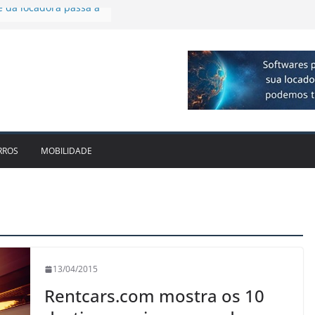
a R$ 1bi no 2T26 e
cimento
firmam parceria para
ão de veículos
 executiva para o RJ e
cido leva Localiza
aminhões ao Sul
e da locadora passa a
RROS
MOBILIDADE
13/04/2015
Rentcars.com mostra os 10