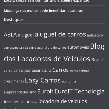
Locarx cresce 15% com turismo e acelera expansão
Mudança nas multas pode beneficiar locadoras
Destaques
aluguel de carros
ABLA
aluguel
aplicativo
Blog
automóveis
assinatura de carros
assinatura de carro
app
das Locadoras de Veículos
Brasil
Carros
carro por assinatura
carro
carros elétricos
Easy Carros
crescimento
economia
EuroIT Tecnologia
Euroit
Empreendedorismo
locadora de veiculos
locadora
frota
IPVA