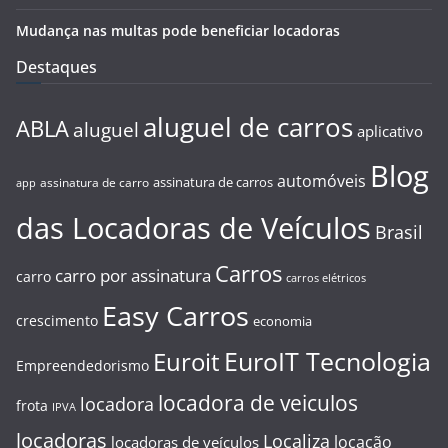
Mudança nas multas pode beneficiar locadoras
Destaques
aluguel de carros
ABLA
aluguel
aplicativo
Blog
automóveis
assinatura de carros
assinatura de carro
app
das Locadoras de Veículos
Brasil
Carros
carro por assinatura
carro
carros elétricos
Easy Carros
crescimento
economia
EuroIT Tecnologia
Euroit
Empreendedorismo
locadora de veiculos
locadora
frota
IPVA
locadoras
Localiza
locação
locadoras de veículos