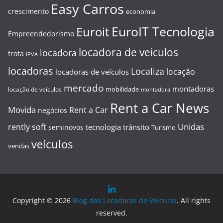
Easy Carros
crescimento
economia
EuroIT Tecnologia
Euroit
Empreendedorismo
locadora de veiculos
locadora
frota
IPVA
locadoras
Localiza
locação
locadoras de veículos
mercado
montadoras
mobilidade
locação de veículos
montadora
Rent a Car News
Movida
Rent a Car
negócios
Unidas
rently soft
tecnologia
trânsito
seminovos
Turismo
veículos
vendas
Copyright © 2026
Blog das Locadoras de Veículos
. All rights
reserved.