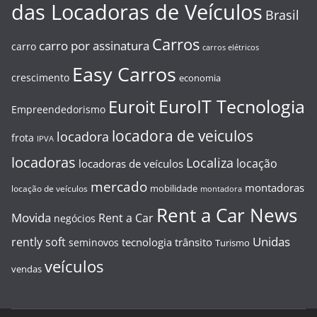
das Locadoras de Veículos
Brasil
Carros
carro por assinatura
carro
carros elétricos
Easy Carros
crescimento
economia
EuroIT Tecnologia
Euroit
Empreendedorismo
locadora de veiculos
locadora
frota
IPVA
locadoras
Localiza
locação
locadoras de veículos
mercado
montadoras
mobilidade
locação de veículos
montadora
Rent a Car News
Movida
Rent a Car
negócios
Unidas
rently soft
tecnologia
trânsito
seminovos
Turismo
veículos
vendas