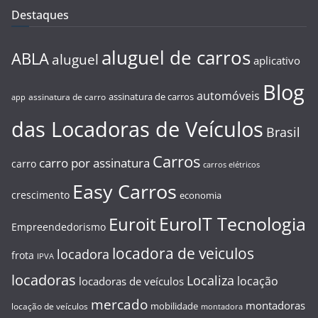
Destaques
aluguel de carros
ABLA
aluguel
aplicativo
Blog
automóveis
assinatura de carros
assinatura de carro
app
das Locadoras de Veículos
Brasil
Carros
carro por assinatura
carro
carros elétricos
Easy Carros
crescimento
economia
EuroIT Tecnologia
Euroit
Empreendedorismo
locadora de veiculos
locadora
frota
IPVA
locadoras
Localiza
locação
locadoras de veículos
mercado
montadoras
mobilidade
locação de veículos
montadora