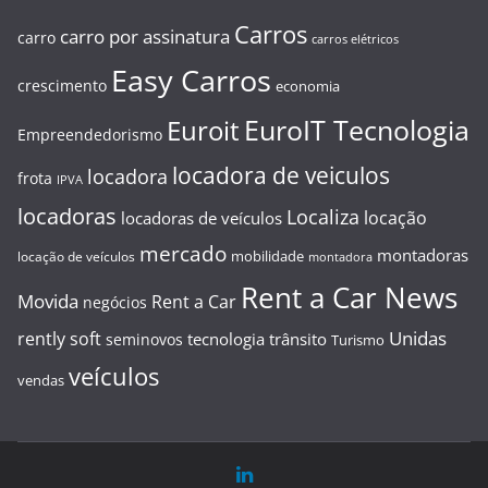
Carros
carro por assinatura
carro
carros elétricos
Easy Carros
crescimento
economia
EuroIT Tecnologia
Euroit
Empreendedorismo
locadora de veiculos
locadora
frota
IPVA
locadoras
Localiza
locação
locadoras de veículos
mercado
montadoras
mobilidade
locação de veículos
montadora
Rent a Car News
Movida
Rent a Car
negócios
Unidas
rently soft
tecnologia
trânsito
seminovos
Turismo
veículos
vendas