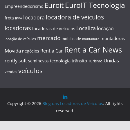
EuroIT Tecnologia
Euroit
Empreendedorismo
locadora de veiculos
locadora
frota
IPVA
locadoras
Localiza
locação
locadoras de veículos
mercado
montadoras
mobilidade
locação de veículos
montadora
Rent a Car News
Movida
Rent a Car
negócios
Unidas
rently soft
tecnologia
trânsito
seminovos
Turismo
veículos
vendas
Copyright © 2026
Blog das Locadoras de Veículos
. All rights
reserved.