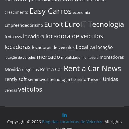
Easy Carros
crescimento
economia
EuroIT Tecnologia
Euroit
Empreendedorismo
locadora de veiculos
locadora
frota
IPVA
locadoras
Localiza
locação
locadoras de veículos
mercado
montadoras
mobilidade
locação de veículos
montadora
Rent a Car News
Movida
Rent a Car
negócios
Unidas
rently soft
tecnologia
trânsito
seminovos
Turismo
veículos
vendas
Copyright © 2026
Blog das Locadoras de Veículos
. All rights
reserved.