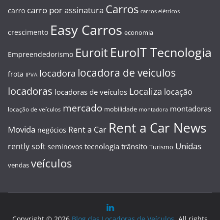
Carros
carro por assinatura
carro
carros elétricos
Easy Carros
crescimento
economia
EuroIT Tecnologia
Euroit
Empreendedorismo
locadora de veiculos
locadora
frota
IPVA
locadoras
Localiza
locação
locadoras de veículos
mercado
montadoras
mobilidade
locação de veículos
montadora
Rent a Car News
Movida
Rent a Car
negócios
Unidas
rently soft
tecnologia
trânsito
seminovos
Turismo
veículos
vendas
Copyright © 2026
Blog das Locadoras de Veículos
. All rights