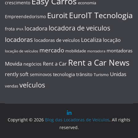
Easy Carros
crescimento
economia
EuroIT Tecnologia
Euroit
Empreendedorismo
locadora de veiculos
locadora
frota
IPVA
locadoras
Localiza
locação
locadoras de veículos
mercado
montadoras
mobilidade
locação de veículos
montadora
Rent a Car News
Movida
Rent a Car
negócios
Unidas
rently soft
tecnologia
trânsito
seminovos
Turismo
veículos
vendas
Copyright © 2026
Blog das Locadoras de Veículos
. All rights
reserved.