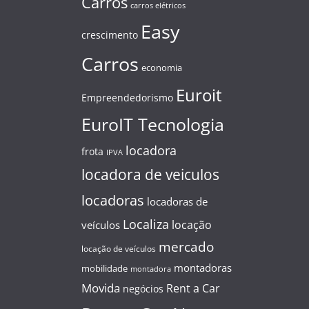
Carros
carros elétricos
Easy
crescimento
Carros
economia
Euroit
Empreendedorismo
EuroIT Tecnologia
locadora
frota
IPVA
locadora de veiculos
locadoras
locadoras de
Localiza
locação
veículos
mercado
locação de veículos
montadoras
mobilidade
montadora
Movida
Rent a Car
negócios