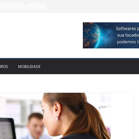
 R$ 1bi no 2T26 e
imento
irmam parceria para
o de veículos
executiva para o RJ e
ido leva Localiza
inhões ao Sul
da locadora passa a
RROS
MOBILIDADE