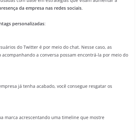
r usadas com base em estratégias que visam aumentar a
resença da empresa nas redes sociais
.
shtags personalizadas
:
uários do Twitter é por meio do chat. Nesse caso, as
o acompanhando a conversa possam encontrá-la por meio do
presa já tenha acabado, você consegue resgatar os
sua marca acrescentando uma timeline que mostre