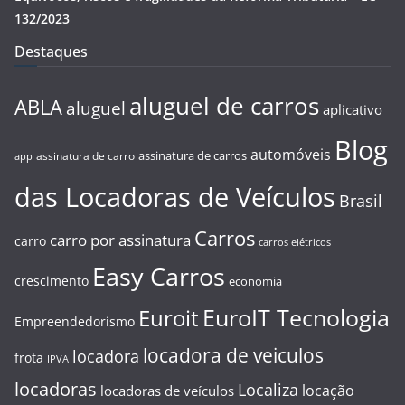
132/2023
Destaques
aluguel de carros
ABLA
aluguel
aplicativo
Blog
automóveis
assinatura de carros
assinatura de carro
app
das Locadoras de Veículos
Brasil
Carros
carro por assinatura
carro
carros elétricos
Easy Carros
crescimento
economia
EuroIT Tecnologia
Euroit
Empreendedorismo
locadora de veiculos
locadora
frota
IPVA
locadoras
Localiza
locação
locadoras de veículos