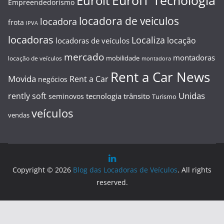
EuroIT Tecnologia
Euroit
Empreendedorismo
locadora de veiculos
locadora
frota
IPVA
locadoras
Localiza
locação
locadoras de veículos
mercado
montadoras
mobilidade
locação de veículos
montadora
Rent a Car News
Movida
Rent a Car
negócios
Unidas
rently soft
tecnologia
trânsito
seminovos
Turismo
veículos
vendas
Copyright © 2026
Blog das Locadoras de Veículos
. All rights
reserved.