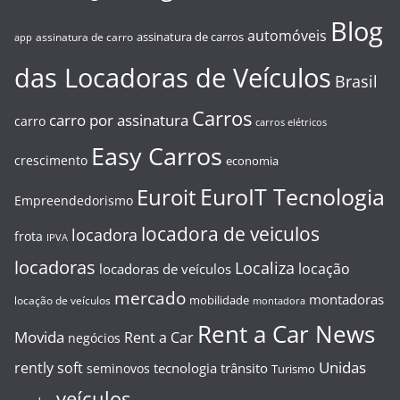
Blog
automóveis
assinatura de carros
assinatura de carro
app
das Locadoras de Veículos
Brasil
Carros
carro por assinatura
carro
carros elétricos
Easy Carros
crescimento
economia
EuroIT Tecnologia
Euroit
Empreendedorismo
locadora de veiculos
locadora
frota
IPVA
locadoras
Localiza
locação
locadoras de veículos
mercado
montadoras
mobilidade
locação de veículos
montadora
Rent a Car News
Movida
Rent a Car
negócios
Unidas
rently soft
tecnologia
trânsito
seminovos
Turismo
veículos