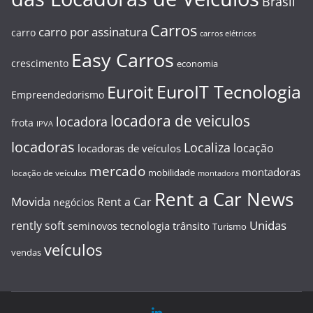
Brasil
Carros
carro por assinatura
carro
carros elétricos
Easy Carros
crescimento
economia
EuroIT Tecnologia
Euroit
Empreendedorismo
locadora de veiculos
locadora
frota
IPVA
locadoras
Localiza
locação
locadoras de veículos
mercado
montadoras
mobilidade
locação de veículos
montadora
Rent a Car News
Movida
Rent a Car
negócios
Unidas
rently soft
tecnologia
trânsito
seminovos
Turismo
veículos
vendas