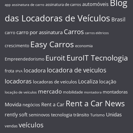
Blog
automóveis
assinatura de carros
assinatura de carro
app
das Locadoras de Veículos
Brasil
Carros
carro por assinatura
carro
carros elétricos
Easy Carros
crescimento
economia
EuroIT Tecnologia
Euroit
Empreendedorismo
locadora de veiculos
locadora
frota
IPVA
locadoras
Localiza
locação
locadoras de veículos
mercado
montadoras
mobilidade
locação de veículos
montadora
Rent a Car News
Movida
Rent a Car
negócios
Unidas
rently soft
tecnologia
trânsito
seminovos
Turismo
veículos
vendas