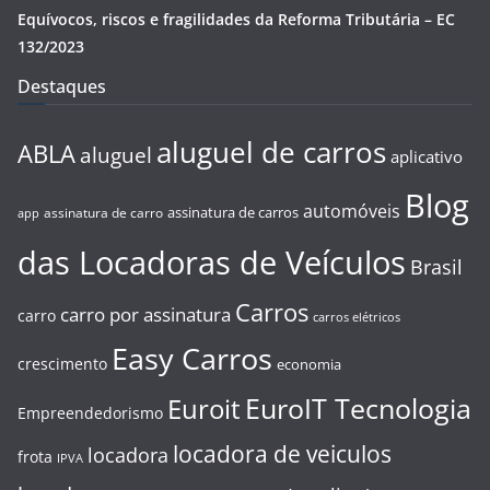
Equívocos, riscos e fragilidades da Reforma Tributária – EC
132/2023
Destaques
aluguel de carros
ABLA
aluguel
aplicativo
Blog
automóveis
assinatura de carros
assinatura de carro
app
das Locadoras de Veículos
Brasil
Carros
carro por assinatura
carro
carros elétricos
Easy Carros
crescimento
economia
EuroIT Tecnologia
Euroit
Empreendedorismo
locadora de veiculos
locadora
frota
IPVA