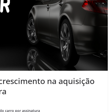
 crescimento na aquisição
ra
do carro por assinatura