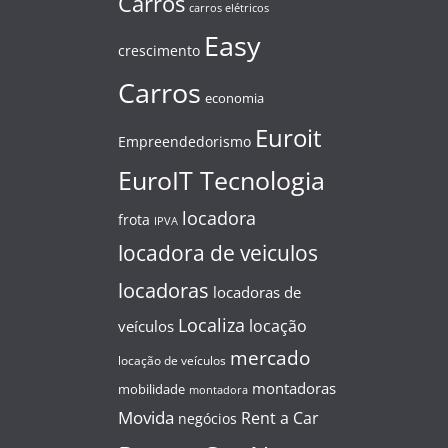
Carros
carros elétricos
Easy
crescimento
Carros
economia
Euroit
Empreendedorismo
EuroIT Tecnologia
locadora
frota
IPVA
locadora de veiculos
locadoras
locadoras de
Localiza
locação
veículos
mercado
locação de veículos
montadoras
mobilidade
montadora
Movida
Rent a Car
negócios