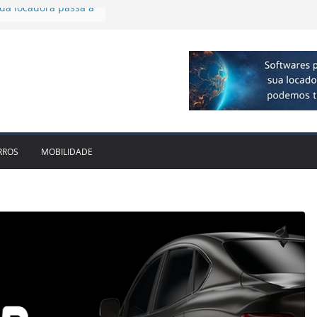
 R$ 1bi no 2T26 e
imento
irmam parceria para
o de veículos
executiva para o RJ e
ido leva Localiza
inhões ao Sul
da locadora passa a
RROS
MOBILIDADE