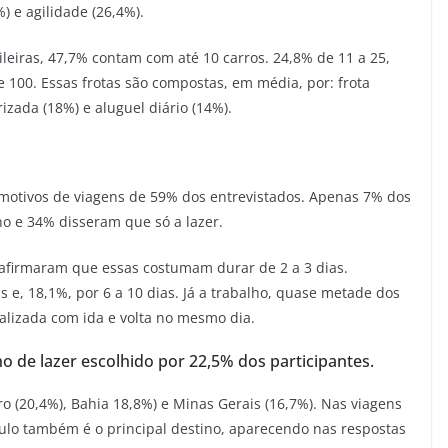
) e agilidade (26,4%).
leiras, 47,7% contam com até 10 carros. 24,8% de 11 a 25,
e 100. Essas frotas são compostas, em média, por: frota
rizada (18%) e aluguel diário (14%).
s motivos de viagens de 59% dos entrevistados. Apenas 7% dos
ho e 34% disseram que só a lazer.
 afirmaram que essas costumam durar de 2 a 3 dias.
s e, 18,1%, por 6 a 10 dias. Já a trabalho, quase metade dos
alizada com ida e volta no mesmo dia.
no de lazer escolhido por 22,5% dos participantes.
ro (20,4%), Bahia 18,8%) e Minas Gerais (16,7%). Nas viagens
ulo também é o principal destino, aparecendo nas respostas