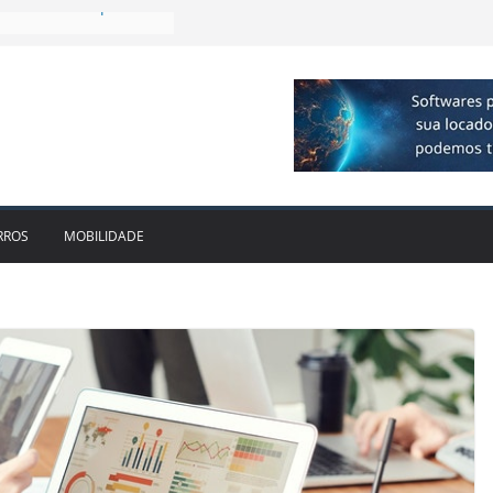
cido leva Localiza
aminhões ao Sul
e dois anos ganham
cado
dotam novo modelo de
scos e fragilidades da
utária – EC 132/2023
e da locadora passa a
RROS
MOBILIDADE