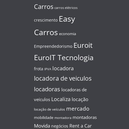
Carros
carros elétricos
Easy
crescimento
Carros
economia
Euroit
Empreendedorismo
EuroIT Tecnologia
locadora
frota
IPVA
locadora de veiculos
locadoras
locadoras de
Localiza
locação
veículos
mercado
locação de veículos
montadoras
mobilidade
montadora
Movida
Rent a Car
negócios