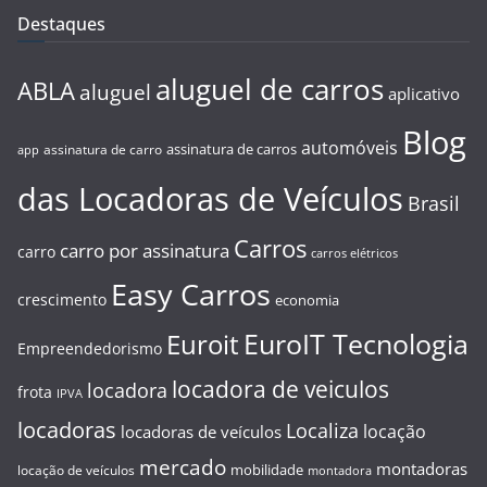
Destaques
aluguel de carros
ABLA
aluguel
aplicativo
Blog
automóveis
assinatura de carros
assinatura de carro
app
das Locadoras de Veículos
Brasil
Carros
carro por assinatura
carro
carros elétricos
Easy Carros
crescimento
economia
EuroIT Tecnologia
Euroit
Empreendedorismo
locadora de veiculos
locadora
frota
IPVA
locadoras
Localiza
locação
locadoras de veículos
mercado
montadoras
mobilidade
locação de veículos
montadora