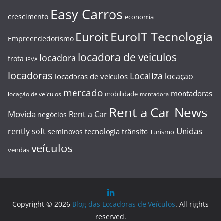
Easy Carros
crescimento
economia
EuroIT Tecnologia
Euroit
Empreendedorismo
locadora de veiculos
locadora
frota
IPVA
locadoras
Localiza
locação
locadoras de veículos
mercado
montadoras
mobilidade
locação de veículos
montadora
Rent a Car News
Movida
Rent a Car
negócios
Unidas
rently soft
tecnologia
trânsito
seminovos
Turismo
veículos
vendas
Copyright © 2026
Blog das Locadoras de Veículos
. All rights
reserved.