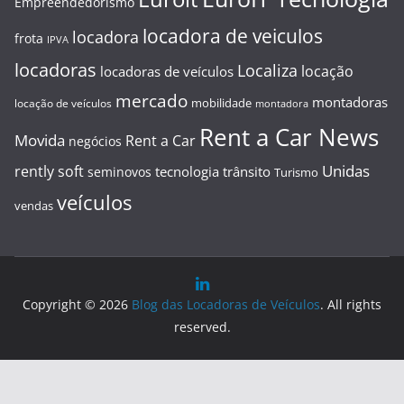
Empreendedorismo
locadora de veiculos
locadora
frota
IPVA
locadoras
Localiza
locação
locadoras de veículos
mercado
montadoras
mobilidade
locação de veículos
montadora
Rent a Car News
Movida
Rent a Car
negócios
Unidas
rently soft
tecnologia
trânsito
seminovos
Turismo
veículos
vendas
Copyright © 2026
Blog das Locadoras de Veículos
. All rights
reserved.