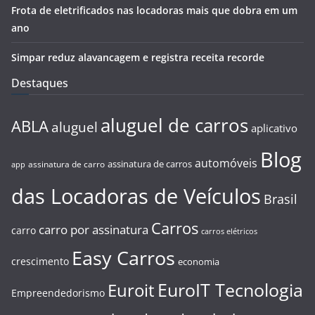
Frota de eletrificados nas locadoras mais que dobra em um
ano
Simpar reduz alavancagem e registra receita recorde
Destaques
aluguel de carros
ABLA
aluguel
aplicativo
Blog
automóveis
assinatura de carros
assinatura de carro
app
das Locadoras de Veículos
Brasil
Carros
carro por assinatura
carro
carros elétricos
Easy Carros
crescimento
economia
EuroIT Tecnologia
Euroit
Empreendedorismo