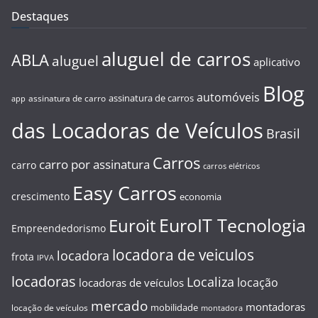
Destaques
aluguel de carros
ABLA
aluguel
aplicativo
Blog
automóveis
assinatura de carros
assinatura de carro
app
das Locadoras de Veículos
Brasil
Carros
carro por assinatura
carro
carros elétricos
Easy Carros
crescimento
economia
EuroIT Tecnologia
Euroit
Empreendedorismo
locadora de veiculos
locadora
frota
IPVA
locadoras
Localiza
locação
locadoras de veículos
mercado
montadoras
mobilidade
locação de veículos
montadora