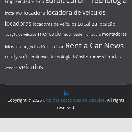
EuroIT Tecnologia
Euroit
Empreendedorismo
locadora de veiculos
locadora
frota
IPVA
locadoras
Localiza
locação
locadoras de veículos
mercado
montadoras
mobilidade
locação de veículos
montadora
Rent a Car News
Movida
Rent a Car
negócios
Unidas
rently soft
tecnologia
trânsito
seminovos
Turismo
veículos
vendas
Copyright © 2026
Blog das Locadoras de Veículos
. All rights
reserved.