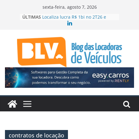
Pular
sexta-feira, agosto 7, 2026
para
ÚLTIMAS
Localiza lucra R$ 1bi no 2T26 e
o
acelera crescimento
99 e Movida firmam parceria para
conteúdo
ampliar locação de veículos
ABLA contrata executiva para o RJ e
ES
Mercado aquecido leva Localiza
Seminovos Caminhões ao Sul
Quando o site da locadora passa a
vender
contratos de locação