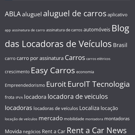
aluguel de carros
ABLA
aluguel
aplicativo
Blog
automóveis
assinatura de carros
assinatura de carro
app
das Locadoras de Veículos
Brasil
Carros
carro por assinatura
carro
carros elétricos
Easy Carros
crescimento
economia
EuroIT Tecnologia
Euroit
Empreendedorismo
locadora de veiculos
locadora
frota
IPVA
locadoras
Localiza
locação
locadoras de veículos
mercado
montadoras
mobilidade
locação de veículos
montadora
Rent a Car News
Movida
Rent a Car
negócios