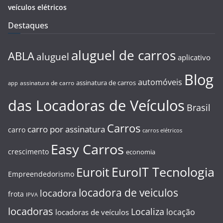
veículos elétricos
Destaques
aluguel de carros
ABLA
aluguel
aplicativo
Blog
automóveis
assinatura de carros
assinatura de carro
app
das Locadoras de Veículos
Brasil
Carros
carro por assinatura
carro
carros elétricos
Easy Carros
crescimento
economia
EuroIT Tecnologia
Euroit
Empreendedorismo
locadora de veiculos
locadora
frota
IPVA
locadoras
Localiza
locação
locadoras de veículos