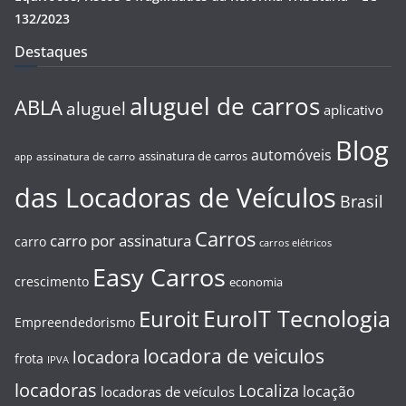
132/2023
Destaques
aluguel de carros
ABLA
aluguel
aplicativo
Blog
automóveis
assinatura de carros
assinatura de carro
app
das Locadoras de Veículos
Brasil
Carros
carro por assinatura
carro
carros elétricos
Easy Carros
crescimento
economia
EuroIT Tecnologia
Euroit
Empreendedorismo
locadora de veiculos
locadora
frota
IPVA
locadoras
Localiza
locação
locadoras de veículos