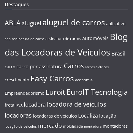
Destaques
aluguel de carros
ABLA
aluguel
aplicativo
Blog
automóveis
assinatura de carros
assinatura de carro
app
das Locadoras de Veículos
Brasil
Carros
carro por assinatura
carro
carros elétricos
Easy Carros
crescimento
economia
EuroIT Tecnologia
Euroit
Empreendedorismo
locadora de veiculos
locadora
frota
IPVA
locadoras
Localiza
locação
locadoras de veículos
mercado
montadoras
mobilidade
locação de veículos
montadora